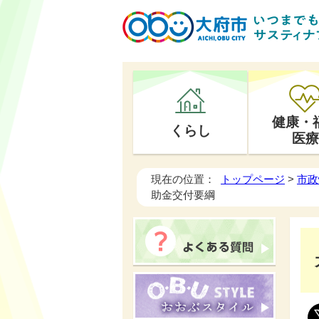
健康・
くらし
医療
現在の位置：
トップページ
>
市政
助金交付要綱