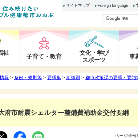
サイトマップ
Foreign language
福祉
文化・学び
子育て・教育
事
スポーツ
情報
>
条例・規則等
>
要綱集
>
組織別
>
都市政策課の要綱・要領
大府市耐震シェルター整備費補助金交付要綱
ページ番号10