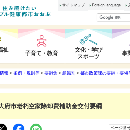
サイトマップ
Foreign language
福祉
文化・学び
子育て・教育
事
スポーツ
情報
>
条例・規則等
>
要綱集
>
組織別
>
都市政策課の要綱・要領
大府市老朽空家除却費補助金交付要綱
ページ番号1