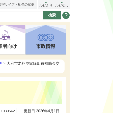
文字サイズ・配色の変更
ルビふり
ルビなし
業者向け
市政情報
等
> 大府市老朽空家除却費補助金交
更新日 2026年4月1日
030542