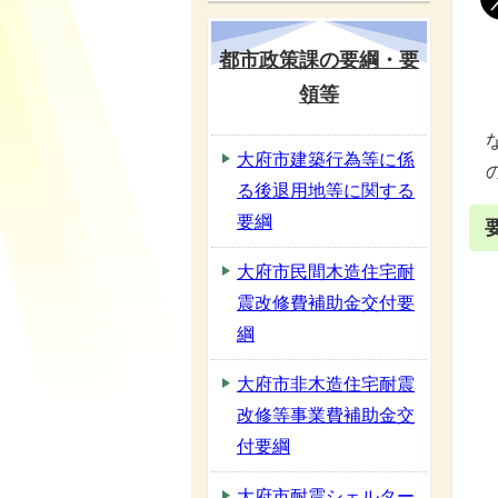
都市政策課の要綱・要
領等
大府市建築行為等に係
る後退用地等に関する
要綱
大府市民間木造住宅耐
震改修費補助金交付要
綱
大府市非木造住宅耐震
改修等事業費補助金交
付要綱
大府市耐震シェルター