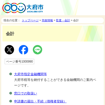
現在の位置：
トップページ
>
市政情報
>
監査・会計
> 会計
会計
ページ番号1000990
大府市指定金融機関等
大府市税等を納付することができる金融機関のご案内ペ
ージです。
窓口での取扱い
申請書の届出・手続（債権者登録）