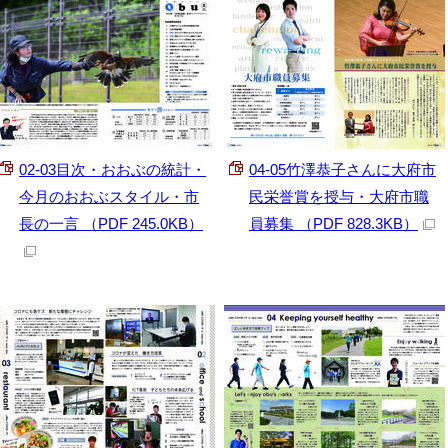
02-03目次・おおぶの統計・
04-05竹澤恭子さんに大府市
今月のおおぶスタイル・市
民栄誉賞を授与・大府市職
長の一言 （PDF 245.0KB）
員募集 （PDF 828.3KB）