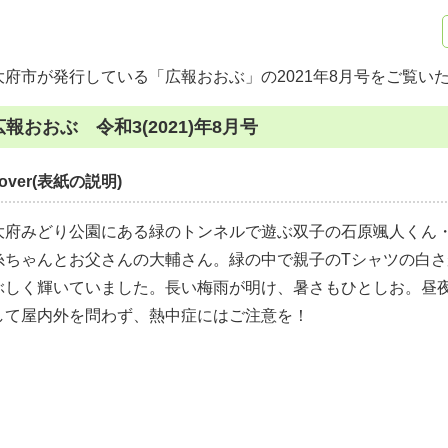
大府市が発行している「広報おおぶ」の2021年8月号をご覧い
広報おおぶ 令和3(2021)年8月号
cover(表紙の説明)
大府みどり公園にある緑のトンネルで遊ぶ双子の石原颯人くん
糸ちゃんとお父さんの大輔さん。緑の中で親子のTシャツの白さ
ぶしく輝いていました。長い梅雨が明け、暑さもひとしお。昼
して屋内外を問わず、熱中症にはご注意を！