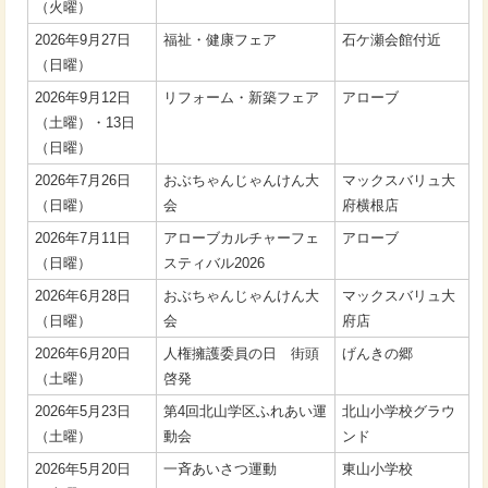
（火曜）
2026年9月27日
福祉・健康フェア
石ケ瀬会館付近
（日曜）
2026年9月12日
リフォーム・新築フェア
アローブ
（土曜）・13日
（日曜）
2026年7月26日
おぶちゃんじゃんけん大
マックスバリュ大
（日曜）
会
府横根店
2026年7月11日
アローブカルチャーフェ
アローブ
（日曜）
スティバル2026
2026年6月28日
おぶちゃんじゃんけん大
マックスバリュ大
（日曜）
会
府店
2026年6月20日
人権擁護委員の日 街頭
げんきの郷
（土曜）
啓発
2026年5月23日
第4回北山学区ふれあい運
北山小学校グラウ
（土曜）
動会
ンド
2026年5月20日
一斉あいさつ運動
東山小学校