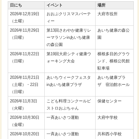
日にち
イベント
場所
2026年12月19日
おおぶクリスマスパーテ
大府市役所
（土曜）
ィー
2026年11月29日
第13回さわやか健康リレ
あいち健康の森公
（日曜）
ーマラソンinあいち健康
園
の森公園
2026年11月22日
第19回大府シティ健康ウ
横根多目的グラウ
（日曜）
ォーキング大会
ンド、横根公民館
駐車場
2026年11月21日
あいちウィークフェスタ
あいち健康プラ
（土曜）・22日
inあいち健康プラザ
ザ 宿泊館ホール
（日曜）
2026年11月3日
こども料理コンクールビ
保健センター
（火曜）
ストロおぶちゃん
2026年10月30日
一斉あいさつ運動
大府中学校
（金曜）
2026年10月20日
一斉あいさつ運動
共和西小学校