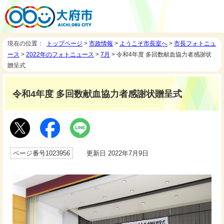
現在の位置：
トップページ
>
市政情報
>
ようこそ市長室へ
>
市長フォトニュ
ース
>
2022年のフォトニュース
>
7月
> 令和4年度 多回数献血協力者感謝状
贈呈式
令和4年度 多回数献血協力者感謝状贈呈式
ページ番号1023956
更新日 2022年7月9日