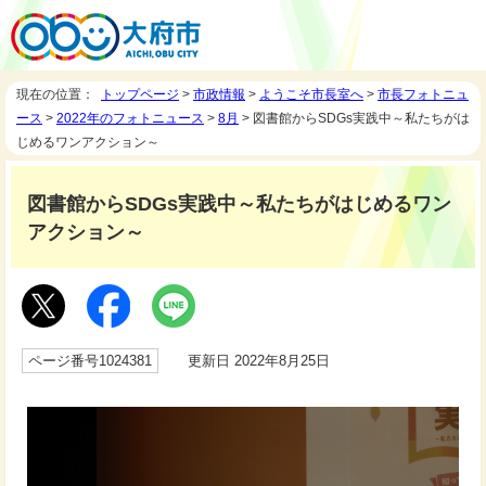
現在の位置：
トップページ
>
市政情報
>
ようこそ市長室へ
>
市長フォトニュ
ース
>
2022年のフォトニュース
>
8月
> 図書館からSDGs実践中～私たちがは
じめるワンアクション～
図書館からSDGs実践中～私たちがはじめるワン
アクション～
ページ番号1024381
更新日 2022年8月25日