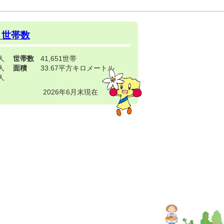
・世帯数
3人
世帯数
41,651世帯
4人
面積
33.67平方キロメートル
9人
2026年6月末現在