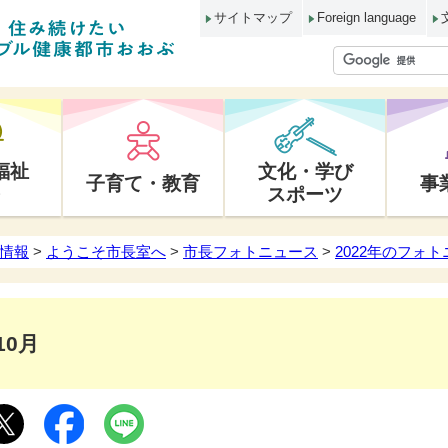
サイトマップ
Foreign language
福祉
文化・学び
子育て・教育
事
スポーツ
情報
>
ようこそ市長室へ
>
市長フォトニュース
>
2022年のフォ
10月