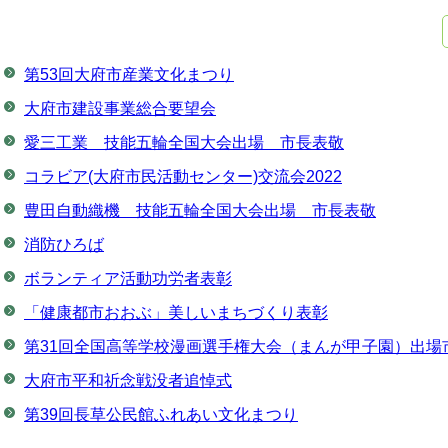
第53回大府市産業文化まつり
大府市建設事業総合要望会
愛三工業 技能五輪全国大会出場 市長表敬
コラビア(大府市民活動センター)交流会2022
豊田自動織機 技能五輪全国大会出場 市長表敬
消防ひろば
ボランティア活動功労者表彰
「健康都市おおぶ」美しいまちづくり表彰
第31回全国高等学校漫画選手権大会（まんが甲子園）出場
大府市平和祈念戦没者追悼式
第39回長草公民館ふれあい文化まつり