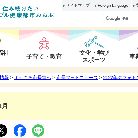
サイトマップ
Foreign language
福祉
文化・学び
子育て・教育
事
スポーツ
情報
>
ようこそ市長室へ
>
市長フォトニュース
>
2022年のフォ
1月