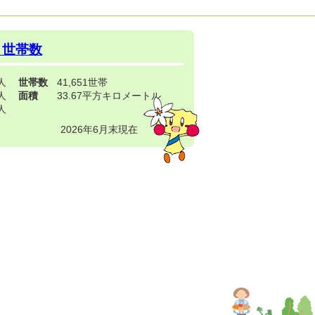
・世帯数
3人
世帯数
41,651世帯
4人
面積
33.67平方キロメートル
9人
2026年6月末現在