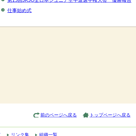
第15回JKJO全日本ジュニア空手道選手権大会 優勝報告
仕事始め式
前のページへ戻る
トップページへ戻る
て
リンク集
組織一覧