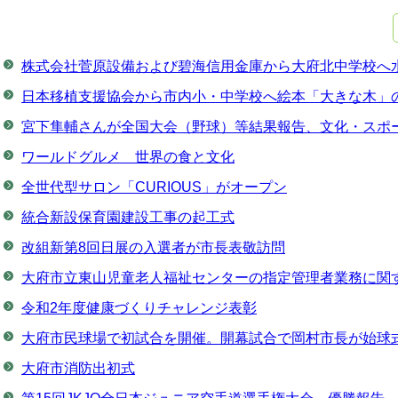
株式会社菅原設備および碧海信用金庫から大府北中学校へ
日本移植支援協会から市内小・中学校へ絵本「大きな木」
宮下隼輔さんが全国大会（野球）等結果報告、文化・スポ
ワールドグルメ 世界の食と文化
全世代型サロン「CURIOUS」がオープン
統合新設保育園建設工事の起工式
改組新第8回日展の入選者が市長表敬訪問
大府市立東山児童老人福祉センターの指定管理者業務に関
令和2年度健康づくりチャレンジ表彰
大府市民球場で初試合を開催。開幕試合で岡村市長が始球
大府市消防出初式