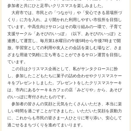
参加者と共にひと足早いクリスマスを楽しみました。
大府市では、市民との「つながり」や「安心できる居場所づ
くり」に力を入れ、より開かれた利用しやすい市役所を目指し
ています。中高生向けサロンはその取り組みの一環で、子育て
支援サークル「あそびのいっぽ」（以下、あそびのいっぽ）と
連携して運営し、毎月第1水曜日の午後5時から午後7時まで開
放。学習室としての利用や友人との会話を楽しむ場など、さま
ざまな用途で気軽に立ち寄ることができるサロン運営を目指し
ています。
この日はクリスマス企画として、私がサンタクロースに扮
し、参加したこどもたちに菓子の詰め合わせやクリスマスケー
キをプレゼントしました。プレゼントをしたクリスマスケーキ
は、市内にあるケーキ＆カフェの店「みどりや」から、あそび
のいっぽに寄付されたものです。
参加者の皆さんの笑顔と元気をたくさんいただき、本当に楽
しい時間を過ごすことができました。いただいた笑顔を原動力
に、これからも市民の皆さま一人ひとりに寄り添い、安心して
過ごせるまちづくりを進めてまいります。