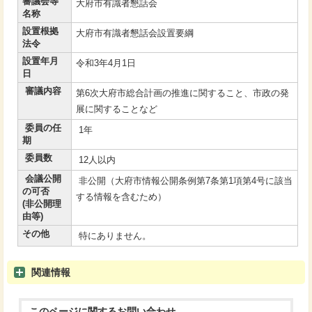
審議会等
大府市有識者懇話会
名称
設置根拠
大府市有識者懇話会設置要綱
法令
設置年月
令和3年4月1日
日
審議内容
第6次大府市総合計画の推進に関すること、市政の発
展に関することなど
委員の任
1年
期
委員数
12人以内
会議公開
非公開（大府市情報公開条例第7条第1項第4号に該当
の可否
する情報を含むため）
(非公開理
由等)
その他
特にありません。
関連情報
このページに関する
お問い合わせ