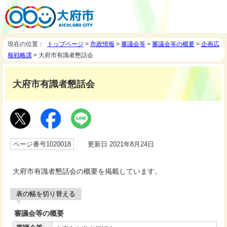
現在の位置：
トップページ
>
市政情報
>
審議会等
>
審議会等の概要
>
企画広
報戦略課
> 大府市有識者懇話会
大府市有識者懇話会
ページ番号1020018
更新日 2021年8月24日
大府市有識者懇話会の概要を掲載しています。
表の幅を切り替える
審議会等の概要