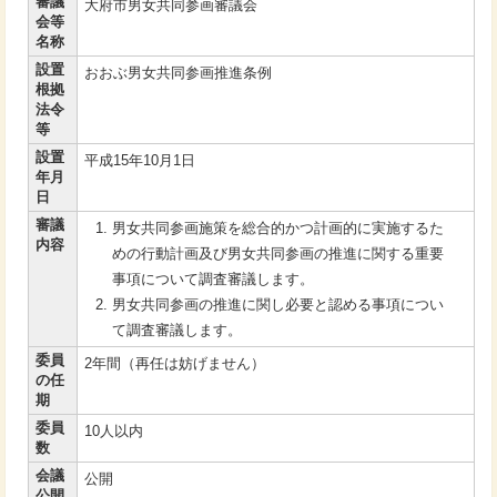
審議
大府市男女共同参画審議会
会等
名称
設置
おおぶ男女共同参画推進条例
根拠
法令
等
設置
平成15年10月1日
年月
日
審議
男女共同参画施策を総合的かつ計画的に実施するた
内容
めの行動計画及び男女共同参画の推進に関する重要
事項について調査審議します。
男女共同参画の推進に関し必要と認める事項につい
て調査審議します。
委員
2年間（再任は妨げません）
の任
期
委員
10人以内
数
会議
公開
公開