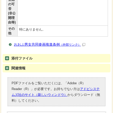
の可
否
(非公
開理
由等)
その
特にありません。
他
おおぶ男女共同参画推進条例
（外部リンク）
添付ファイル
関連情報
PDFファイルをご覧いただくには、「Adobe（R）
Reader（R）」が必要です。お持ちでない方は
アドビシステ
ムズ社のサイト（新しいウィンドウ）
からダウンロード（無
料）してください。