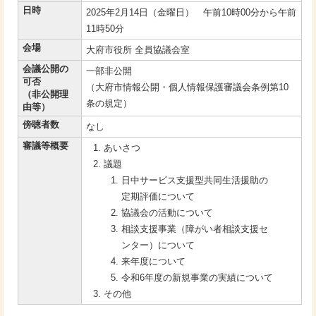
日時
2025年2月14日（金曜日） 午前10時00分から午前
11時50分
会場
大府市役所 全員協議会室
会議公開の
一部非公開
可否
（大府市情報公開・個人情報保護審議会条例第10
（非公開理
条の規定）
由等）
傍聴者数
なし
審議等概要
あいさつ
議題
日中サービス支援型共同生活援助の
定期評価について
協議会の活動について
相談支援事業（障がい者相談支援セ
ンター）について
来年度について
令和6年度の新規事業の実績について
その他