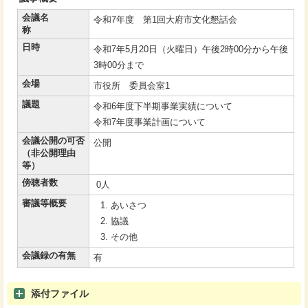
会議名
令和7年度 第1回大府市文化懇話会
称
日時
令和7年5月20日（火曜日）午後2時00分から午後
3時00分まで
会場
市役所 委員会室1
議題
令和6年度下半期事業実績について
令和7年度事業計画について
会議公開の可否
公開
（非公開理由
等）
傍聴者数
0人
審議等概要
あいさつ
協議
その他
会議録の有無
有
添付ファイル