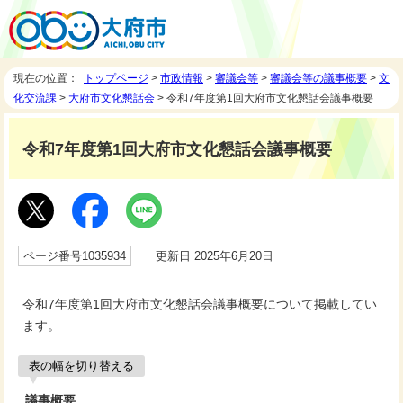
現在の位置：
トップページ
>
市政情報
>
審議会等
>
審議会等の議事概要
>
文
化交流課
>
大府市文化懇話会
> 令和7年度第1回大府市文化懇話会議事概要
令和7年度第1回大府市文化懇話会議事概要
ページ番号1035934
更新日 2025年6月20日
令和7年度第1回大府市文化懇話会議事概要について掲載してい
ます。
表の幅を切り替える
議事概要