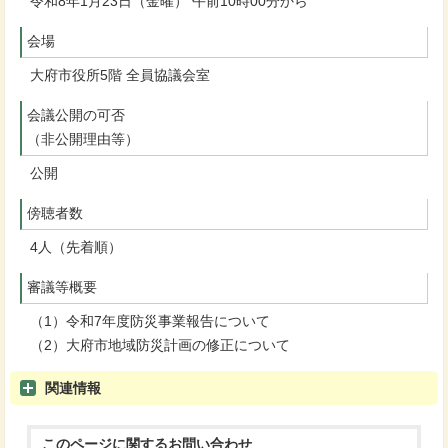
令和8年1月23日（金曜） 午前10時00分から
会場
大府市役所5階 全員協議会室
会議公開の可否
（非公開理由等）
公開
傍聴者数
4人（先着順）
審議等概要
（1）令和7年度防災事業報告について
（2）大府市地域防災計画の修正について
関連情報
このページに関する
お問い合わせ