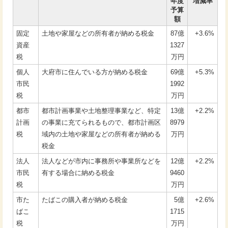
年度
増減率
予算
額
固定
土地や家屋などの所有者が納める税金
87億
+3.6%
資産
1327
税
万円
個人
大府市に住んでいる方が納める税金
69億
+5.3%
市民
1992
税
万円
都市
都市計画事業や土地整理事業など、特定
13億
+2.2%
計画
の事業に充てられるもので、都市計画区
8979
税
域内の土地や家屋などの所有者が納める
万円
税金
法人
法人などが市内に事務所や事業所などを
12億
+2.2%
市民
有する場合に納める税金
9460
税
万円
市た
たばこの購入者が納める税金
5億
+2.6%
ばこ
1715
税
万円