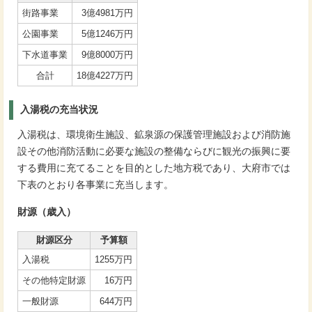
街路事業
3億4981万円
公園事業
5億1246万円
下水道事業
9億8000万円
合計
18億4227万円
入湯税の充当状況
入湯税は、環境衛生施設、鉱泉源の保護管理施設および消防施
設その他消防活動に必要な施設の整備ならびに観光の振興に要
する費用に充てることを目的とした地方税であり、大府市では
下表のとおり各事業に充当します。
財源（歳入）
財源区分
予算額
入湯税
1255万円
その他特定財源
16万円
一般財源
644万円