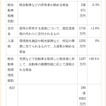
軽自
軽自動車などの所有者が納める税金
2億
-0.3%
動車
671
税種
万円
別割
交付
国等が所有する資産について、固定資産
1716
+1.6%
金
税の代わりに交付されるもの
万円
入湯
環境衛生施設や観光振興など、特定の事
1255
0%
税
業に充てられるもので、入湯客が納める
万円
税金
軽自
売買などで自動車を取得した取得者に対
1187
+40.6％
動車
して、自動車の燃費性能に応じて課税さ
万円
税環
れる税金
境性
能割
合計
190
億
8303
万円