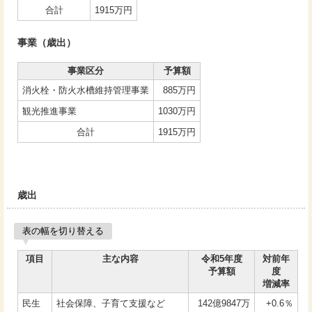
合計
1915万円
事業（歳出）
事業区分
予算額
消火栓・防火水槽維持管理事業
885万円
観光推進事業
1030万円
合計
1915万円
歳出
表の幅を切り替える
項目
主な内容
令和5年度
対前年
予算額
度
増減率
民生
社会保障、子育て支援など
142億9847万
+0.6％