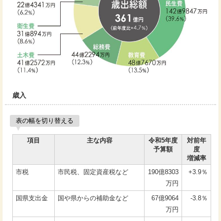
歳入
表の幅を切り替える
項目
主な内容
令和5年度
対前年
予算額
度
増減率
市税
市民税、固定資産税など
190億8303
+3.9％
万円
国県支出金
国や県からの補助金など
67億9064
-3.8％
万円