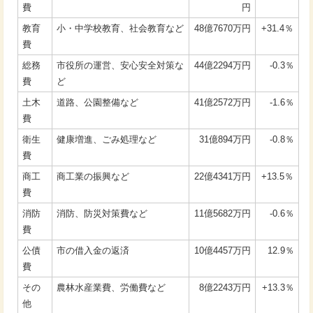
費
円
教育
小・中学校教育、社会教育など
48億7670万円
+31.4％
費
総務
市役所の運営、安心安全対策な
44億2294万円
-0.3％
費
ど
土木
道路、公園整備など
41億2572万円
-1.6％
費
衛生
健康増進、ごみ処理など
31億894万円
-0.8％
費
商工
商工業の振興など
22億4341万円
+13.5％
費
消防
消防、防災対策費など
11億5682万円
-0.6％
費
公債
市の借入金の返済
10億4457万円
12.9％
費
その
農林水産業費、労働費など
8億2243万円
+13.3％
他