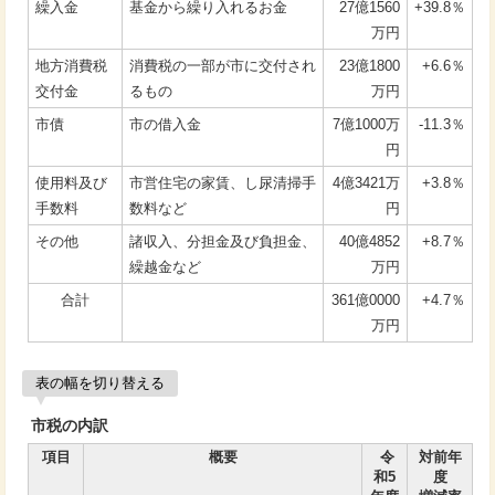
繰入金
基金から繰り入れるお金
27億1560
+39.8％
万円
地方消費税
消費税の一部が市に交付され
23億1800
+6.6％
交付金
るもの
万円
市債
市の借入金
7億1000万
-11.3％
円
使用料及び
市営住宅の家賃、し尿清掃手
4億3421万
+3.8％
手数料
数料など
円
その他
諸収入、分担金及び負担金、
40億4852
+8.7％
繰越金など
万円
合計
361億0000
+4.7％
万円
表の幅を切り替える
市税の内訳
項目
概要
令
対前年
和5
度