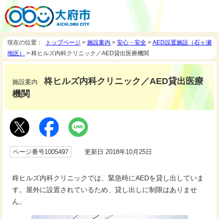
現在の位置：
トップページ
>
施設案内
>
安心・安全
>
AED設置施設（石ヶ瀬
地区）
> 柊ヒルズ内科クリニック／AED貸出医療機関
柊ヒルズ内科クリニック／AED貸出医療
施設案内
機関
ページ番号1005497
更新日 2018年10月25日
柊ヒルズ内科クリニックでは、緊急時にAEDを貸し出していま
す。屋外に設置されているため、貸し出しに制限はありませ
ん。