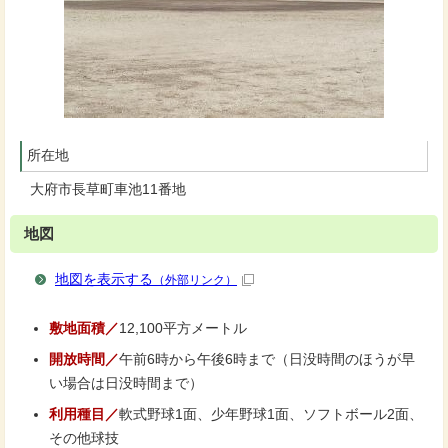
所在地
大府市長草町車池11番地
地図
地図を表示する
（外部リンク）
敷地面積／
12,100平方メートル
開放時間／
午前6時から午後6時まで（日没時間のほうが早
い場合は日没時間まで）
利用種目／
軟式野球1面、少年野球1面、ソフトボール2面、
その他球技