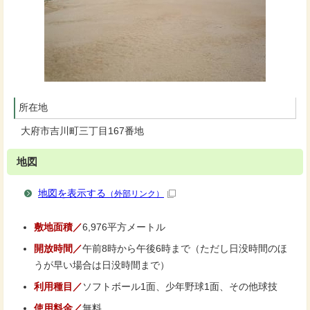
所在地
大府市吉川町三丁目167番地
地図
地図を表示する
（外部リンク）
敷地面積／
6,976平方メートル
開放時間／
午前8時から午後6時まで（ただし日没時間のほ
うが早い場合は日没時間まで）
利用種目／
ソフトボール1面、少年野球1面、その他球技
使用料金／
無料