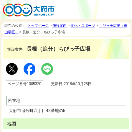
現在の位置：
トップページ
>
施設案内
>
文化・スポーツ
>
ちびっ子広場（東
山学区）
> 長根（追分）ちびっ子広場
長根（追分）ちびっ子広場
施設案内
ページ番号1005320
更新日 2018年10月25日
所在地
大府市追分町六丁目43番地の5
地図