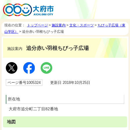
現在の位置：
トップページ
>
施設案内
>
文化・スポーツ
>
ちびっ子広場（東
山学区）
> 追分赤い羽根ちびっ子広場
追分赤い羽根ちびっ子広場
施設案内
ページ番号1005324
更新日 2018年10月25日
所在地
大府市追分町二丁目82番地
地図