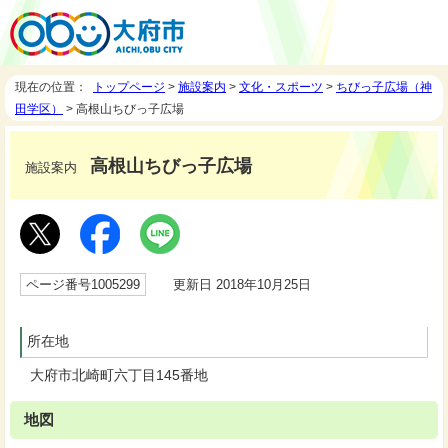
現在の位置：
トップページ
>
施設案内
>
文化・スポーツ
>
ちびっ子広場（神
田学区）
> 高根山ちびっ子広場
高根山ちびっ子広場
施設案内
ページ番号1005299
更新日 2018年10月25日
所在地
大府市北崎町六丁目145番地
地図