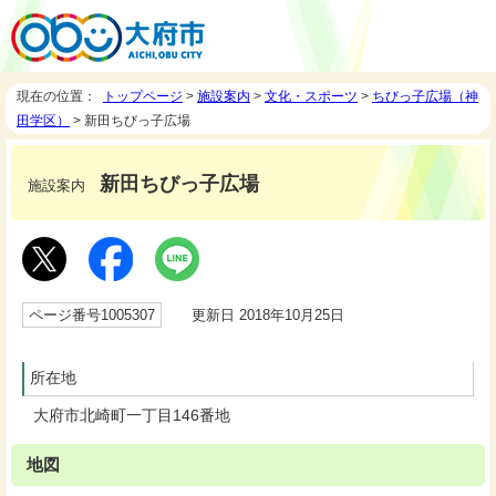
現在の位置：
トップページ
>
施設案内
>
文化・スポーツ
>
ちびっ子広場（神
田学区）
> 新田ちびっ子広場
新田ちびっ子広場
施設案内
ページ番号1005307
更新日 2018年10月25日
所在地
大府市北崎町一丁目146番地
地図