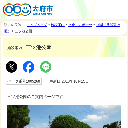
現在の位置：
トップページ
>
施設案内
>
文化・スポーツ
>
公園（共和東地
区）
> 三ツ池公園
三ツ池公園
施設案内
ページ番号1005268
更新日 2018年10月25日
三ツ池公園のご案内ページです。