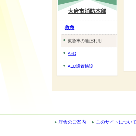
大府市消防本部
救急
救急車の適正利用
AED
AED設置施設
庁舎のご案内
このサイトについ