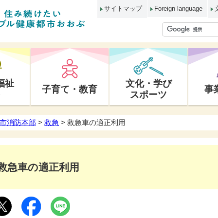
サイトマップ
Foreign language
福祉
文化・学び
子育て・教育
事
スポーツ
市消防本部
>
救急
> 救急車の適正利用
救急車の適正利用