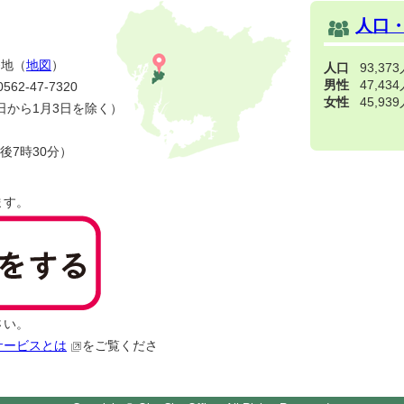
人口
番地（
地図
）
人口
93,37
男性
47,43
2-47-7320
女性
45,93
日から1月3日を除く）
後7時30分）
ます。
さい。
サービスとは
をご覧くださ