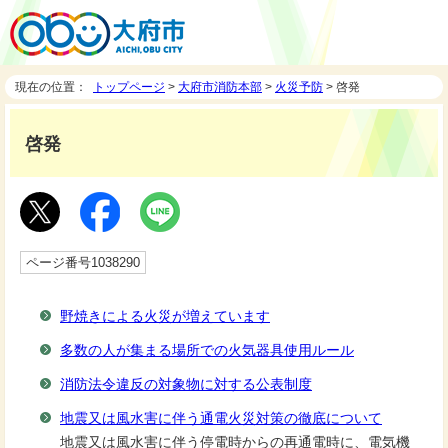
現在の位置：
トップページ
>
大府市消防本部
>
火災予防
> 啓発
啓発
ページ番号1038290
野焼きによる火災が増えています
多数の人が集まる場所での火気器具使用ルール
消防法令違反の対象物に対する公表制度
地震又は風水害に伴う通電火災対策の徹底について
地震又は風水害に伴う停電時からの再通電時に、電気機