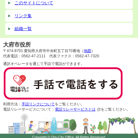
このサイトについて
リンク集
組織一覧
大府市役所
〒474-8701 愛知県大府市中央町五丁目70番地（
地図
）
代表電話：0562-47-2111 代表ファクス：0562-47-7320
通訳オペレータを通じて手話で電話ができます。
利用方法：
手話リンクについて
をご覧ください。
電話リレーサービスについて：
電話リレーサービスとは
をご覧ください。
Copyright © Obu City Office, All Rights Reserved.