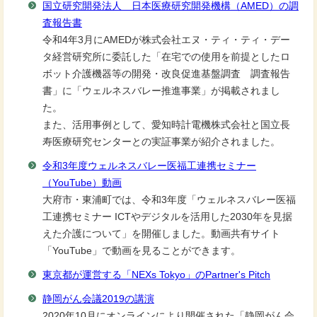
国立研究開発法人 日本医療研究開発機構（AMED）の調
査報告書
令和4年3月にAMEDが株式会社エヌ・ティ・ティ・デー
タ経営研究所に委託した「在宅での使用を前提としたロ
ボット介護機器等の開発・改良促進基盤調査 調査報告
書」に「ウェルネスバレー推進事業」が掲載されまし
た。
また、活用事例として、愛知時計電機株式会社と国立長
寿医療研究センターとの実証事業が紹介されました。
令和3年度ウェルネスバレー医福工連携セミナー
（YouTube）動画
大府市・東浦町では、令和3年度「ウェルネスバレー医福
工連携セミナー ICTやデジタルを活用した2030年を見据
えた介護について」を開催しました。動画共有サイト
「YouTube」で動画を見ることができます。
東京都が運営する「NEXs Tokyo」のPartner's Pitch
静岡がん会議2019の講演
2020年10月にオンラインにより開催された「静岡がん会