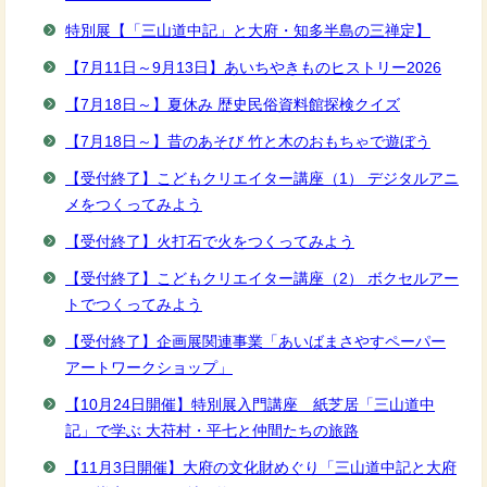
特別展【「三山道中記」と大府・知多半島の三禅定】
【7月11日～9月13日】あいちやきものヒストリー2026
【7月18日～】夏休み 歴史民俗資料館探検クイズ
【7月18日～】昔のあそび 竹と木のおもちゃで遊ぼう
【受付終了】こどもクリエイター講座（1） デジタルアニ
メをつくってみよう
【受付終了】火打石で火をつくってみよう
【受付終了】こどもクリエイター講座（2） ボクセルアー
トでつくってみよう
【受付終了】企画展関連事業「あいばまさやすペーパー
アートワークショップ」
【10月24日開催】特別展入門講座 紙芝居「三山道中
記」で学ぶ 大苻村・平七と仲間たちの旅路
【11月3日開催】大府の文化財めぐり「三山道中記と大府