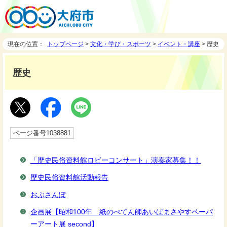
現在の位置：
トップページ
>
文化・学び・スポーツ
>
イベント・講座
> 歴史
歴史
ページ番号1038881
「歴史民俗資料館ロビーコンサート」演奏家募集！！
歴史民俗資料館活動報告
おぶさんぽ
企画展【昭和100年 紙のぺてん師あいばまさやすペーパ
ーアート展 second】