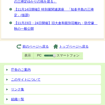
の三禅定ゆかりの地を巡る」
【11月14日開催】特別展関連講座 「知多半島の三禅
定」(仮題)
【11月23日・24日開催】旧大倉和親別荘離れ・防空壕
秋の一般公開
前のページへ戻る
トップページへ戻る
表示
PC
スマートフォン
庁舎のご案内
このサイトについて
リンク集
組織一覧