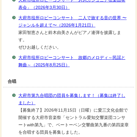
大府市役所ロビーコンサート「おおぶジュニア弦楽団発
表会」（2026年3月30日）
大府市役所ロビーコンサート 二人で旅する音の世界 〜
ジャンルを超えて〜（2026年1月21日）
家田智恵さんと鈴木由美さんがピアノ連弾を披露しま
す。
ぜひお越しください。
大府市役所ロビーコンサート 故郷のメロディ～民謡と
舞曲～（2025年8月25日）
合唱
大府市第九合唱団の団員を募集します！（募集は終了し
ました）
【募集終了】2026年11月15日（日曜）に愛三文化会館で
開催する大府市音楽祭「セントラル愛知交響楽団コンサ
ートwith第九」で、ベートーベン交響曲第九番の第四楽章
を合唱する団員を募集しました。