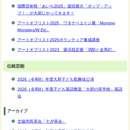
国際芸術祭「あいち2025」巡回展示「ポップ・アッ
プ！」が大府にやってきます！
アートオブリスト2025 ワタナベエイジ展「Morning
Monsters/W Eiji」
アートオブリスト2025ボランティア養成講座
アートオブリスト2023 蓮沼昌宏展「消防と走馬灯」
伝統芸能
2026（令和8）年度大府子ども歌舞伎公演
2026（令和8）年度子ども落語教室「大府の笑学校」落語
会
アーカイブ
文協市民茶会「七夕茶会」