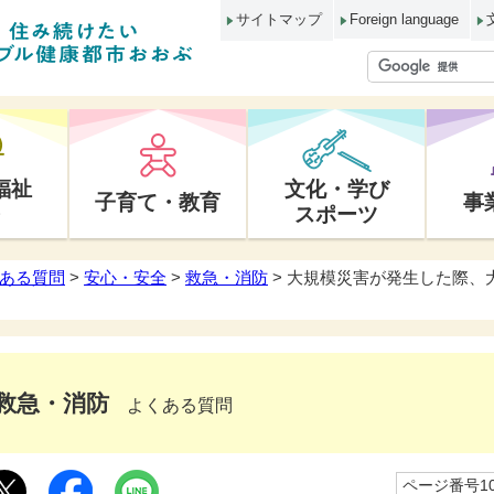
サイトマップ
Foreign language
福祉
文化・学び
子育て・教育
事
スポーツ
ある質問
>
安心・安全
>
救急・消防
> 大規模災害が発生した際、
救急・消防
よくある質問
ページ番号10