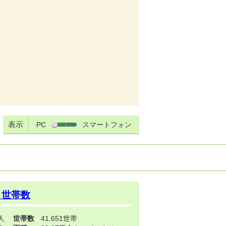
表示
PC
スマートフォン
・世帯数
3人
世帯数
41,651世帯