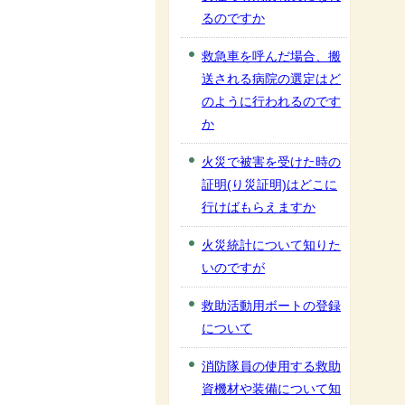
るのですか
救急車を呼んだ場合、搬
送される病院の選定はど
のように行われるのです
か
火災で被害を受けた時の
証明(り災証明)はどこに
行けばもらえますか
火災統計について知りた
いのですが
救助活動用ボートの登録
について
消防隊員の使用する救助
資機材や装備について知