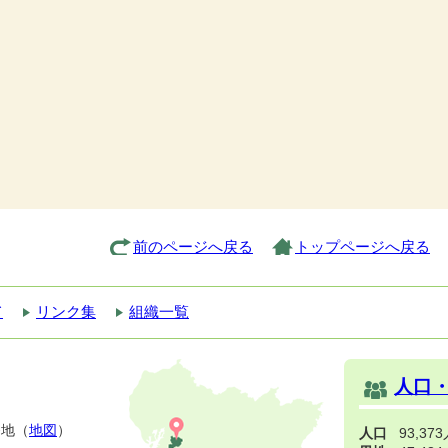
前のページへ戻る
トップページへ戻る
て
リンク集
組織一覧
人口
番地（
地図
）
人口
93,37