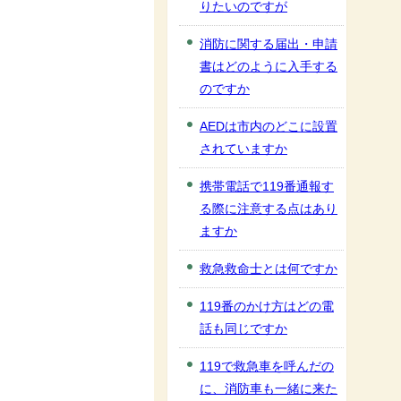
りたいのですが
消防に関する届出・申請
書はどのように入手する
のですか
AEDは市内のどこに設置
されていますか
携帯電話で119番通報す
る際に注意する点はあり
ますか
救急救命士とは何ですか
119番のかけ方はどの電
話も同じですか
119で救急車を呼んだの
に、消防車も一緒に来た