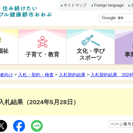
サイトマップ
Foreign language
福祉
文化・学び
子育て・教育
事
スポーツ
者向け
>
入札・契約・検査
>
入札契約結果
>
入札契約結果 2024
入札結果（2024年5月28日）
ページ番号10