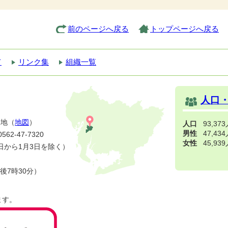
前のページへ戻る
トップページへ戻る
て
リンク集
組織一覧
人口
番地（
地図
）
人口
93,37
男性
47,43
2-47-7320
女性
45,93
日から1月3日を除く）
後7時30分）
ます。