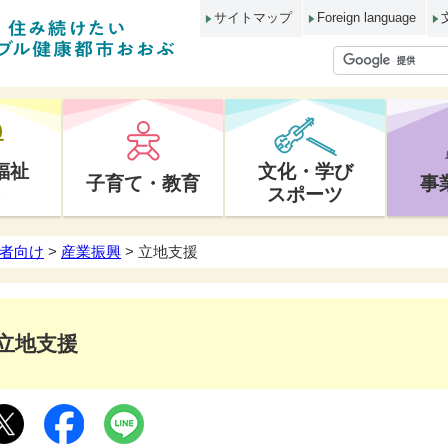
サイトマップ
Foreign language
福祉
文化・学び
子育て・教育
事
スポーツ
者向け
>
産業振興
> 立地支援
立地支援