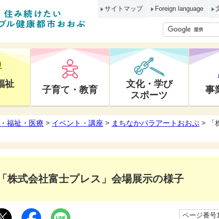
サイトマップ
Foreign language
福祉
文化・学び
子育て・教育
事
スポーツ
・福祉・医療
>
イベント・講座
>
まちなかパラアートおおぶ
> 
「株式会社富士プレス」会場展示の様子
ページ番号10