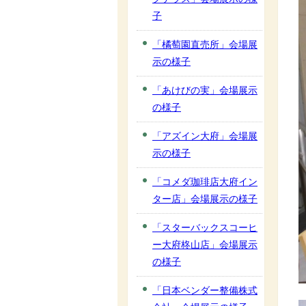
子
「橘萄園直売所」会場展
示の様子
「あけびの実」会場展示
の様子
「アズイン大府」会場展
示の様子
「コメダ珈琲店大府イン
ター店」会場展示の様子
「スターバックスコーヒ
ー大府柊山店」会場展示
の様子
「日本ベンダー整備株式