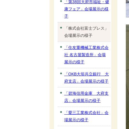
「第38回大府市福祉・健
康フェア」会場展示の様
子
「株式会社富士プレス」
会場展示の様子
「住友重機械工業株式会
社 名古屋製造所」会場
展示の様子
「OKB大垣共立銀行 大
府支店」会場展示の様子
「碧海信用金庫 大府支
店」会場展示の様子
「愛三工業株式会社」会
場展示の様子