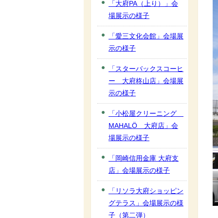
「大府PA（上り）」会
場展示の様子
「愛三文化会館」会場展
示の様子
「スターバックスコーヒ
ー 大府柊山店」会場展
示の様子
「小松屋クリーニング
MAHALÖ 大府店」会
場展示の様子
「岡崎信用金庫 大府支
店」会場展示の様子
「リソラ大府ショッピン
グテラス」会場展示の様
子（第二弾）