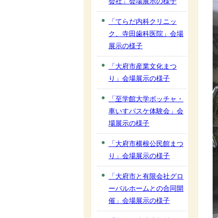
会社」会場展示の様子
「てらだ内科クリニッ
ク、寺田歯科医院」会場
展示の様子
「大府市産業文化まつ
り」会場展示の様子
「至学館大学ボッチャ・
車いすバスケ体験会」会
場展示の様子
「大府市横根公民館まつ
り」会場展示の様子
「大府市と有限会社グロ
ーバルホームとの合同開
催」会場展示の様子