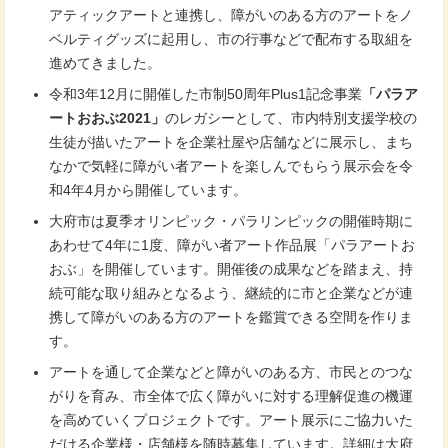
アティックアートと連携し、障がいのある方のアートをノ
ベルティグッズに起用し、市の行事などで配布する取組を
進めてきました。
令和3年12月に開催した市制50周年Plus1記念事業
「パラア
ートおおぶ2021」
のレガシーとして、市内特別支援学校の
生徒が描いたアートを企業社屋や店舗などに展示し、まち
なかで気軽に障がい者アートを楽しんでもらう展示会を令
和4年4月から開催しています。
大府市は夏季オリンピック・パラリンピックの開催時期に
あわせて4年に1度、障がい者アート作品展「パラアートお
おぶ」を開催しています。開催後の成果などを踏まえ、持
続可能な取り組みとなるよう、継続的に市と企業などが連
携して障がいのある方のアートを鑑賞できる空間を作りま
す。
アートを通して企業などと障がいのある方、市民とのつな
がりを育み、市全体で広く障がいに対する理解促進の機運
を高めていくプロジェクトです。アート展示にご協力いた
だける企業様・店舗様を随時募集しています。詳細は大府