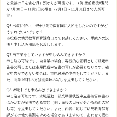
と最後の日を含む月）預かりが可能です。（例 産前産後8週間
が7月30日～11月2日の場合→7月1日～11月31日まで入所可
能）
Q6 出産に伴い、里帰り先で保育園に入所をしたいのですがど
うすればいいですか？
市役所の幼児教育保育課窓口までお越しください。手続きの説
明と申し込み用紙をお渡しします。
Q7 自営業をしていますが申し込みできますか？
申し込み可能です。自営業の場合、客観的な証明として確定申
告書の写しまたは市県民税申告書の写しが必要となります。確
定申告ができない場合は、市県民税の申告をしてください。ま
た、開業1年目の方は開業届の写しを提出してください。
Q8 求職中でも申込みはできますか？
申し込み可能です。求職活動・起業準備状況申立書兼誓約書の
ほか活動が証明できる書類（例：面接の日程が分かる画面の写
し等）を提出してください。また、内容に応じて幼児教育保育
課がその他の書類を求める場合がありますので、あわせて提出