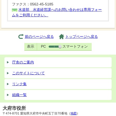
ファクス：0562-45-5185
水道部 水道経営課へのお問い合わせは専用フォー
ムをご利用ください。
前のページへ戻る
トップページへ戻る
表示
PC
スマートフォン
庁舎のご案内
このサイトについて
リンク集
組織一覧
大府市役所
〒474-8701 愛知県大府市中央町五丁目70番地（
地図
）