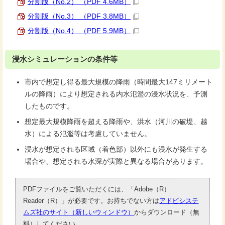
分割版（No.2） （PDF 4.6MB）
分割版（No.3） （PDF 3.8MB）
分割版（No.4） （PDF 5.9MB）
浸水シミュレーションの条件等
市内で想定し得る最大規模の降雨（時間最大147ミリメート
ルの降雨）により想定される内水氾濫の浸水状況を、予測
したものです。
想定最大規模降雨を超える降雨や、洪水（河川の破堤、越
水）による氾濫等は考慮していません。
浸水が想定される区域（着色部）以外にも浸水が発生する
場合や、想定される水深が実際と異なる場合があります。
PDFファイルをご覧いただくには、「Adobe（R）
Reader（R）」が必要です。お持ちでない方は
アドビシステ
ムズ社のサイト（新しいウィンドウ）
からダウンロード（無
料）してください。