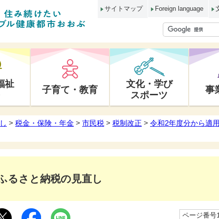
サイトマップ
Foreign language
福祉
文化・学び
子育て・教育
事
スポーツ
し
>
税金・保険・年金
>
市民税
>
税制改正
>
令和2年度分から適
ふるさと納税の見直し
ページ番号10