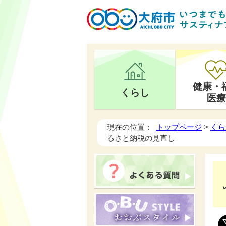
健康・
くらし
医療
現在の位置：
トップページ
>
くら
るさと納税の見直し