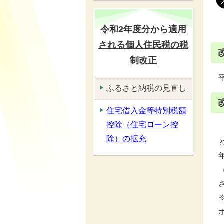
令和2年度分から適用
される個人住民税の税
制改正
ふるさと納税の見直し
住宅借入金等特別税額
控除（住宅ローン控
除）の拡充