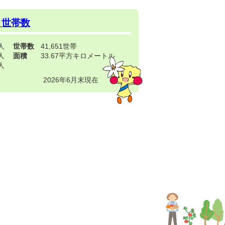
・世帯数
3人
世帯数
41,651世帯
4人
面積
33.67平方キロメートル
9人
2026年6月末現在