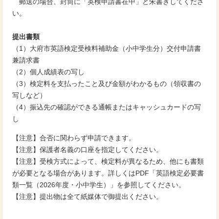
郵送の場合、封筒に「英検申請書在中」と朱書きしてくださ
い。
提出書類
（1）大府市英語検定受検料補助金（小中学生分）交付申請書
兼請求書
（2）個人成績表の写し
（3）検定料を支払ったこと及び金額がわかるもの（領収書の
写しなど）
（4）振込先の確認ができる通帳またはキャッシュカードの写
し
【注意】合否に関わらず申請できます。
【注意】保護者名義の口座を指定してください。
【注意】受検方式によって、検定料が異なるため、他にも書類
が必要となる場合があります。詳しくはPDF「英語検定必要書
類一覧（2026年度・小中学生）」を参照してください。
【注意】提出物は全て紙媒体で御提出ください。