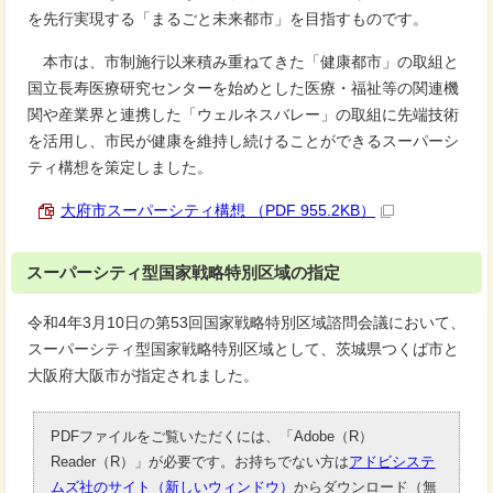
を先行実現する「まるごと未来都市」を目指すものです。
本市は、市制施行以来積み重ねてきた「健康都市」の取組と
国立長寿医療研究センターを始めとした医療・福祉等の関連機
関や産業界と連携した「ウェルネスバレー」の取組に先端技術
を活用し、市民が健康を維持し続けることができるスーパーシ
ティ構想を策定しました。
大府市スーパーシティ構想 （PDF 955.2KB）
スーパーシティ型国家戦略特別区域の指定
令和4年3月10日の第53回国家戦略特別区域諮問会議において、
スーパーシティ型国家戦略特別区域として、茨城県つくば市と
大阪府大阪市が指定されました。
PDFファイルをご覧いただくには、「Adobe（R）
Reader（R）」が必要です。お持ちでない方は
アドビシステ
ムズ社のサイト（新しいウィンドウ）
からダウンロード（無