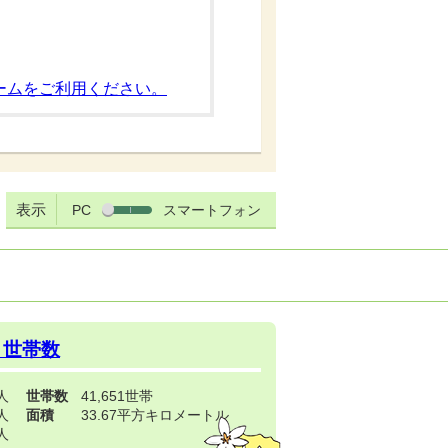
ームをご利用ください。
表示
PC
スマートフォン
・世帯数
3人
世帯数
41,651世帯
4人
面積
33.67平方キロメートル
9人