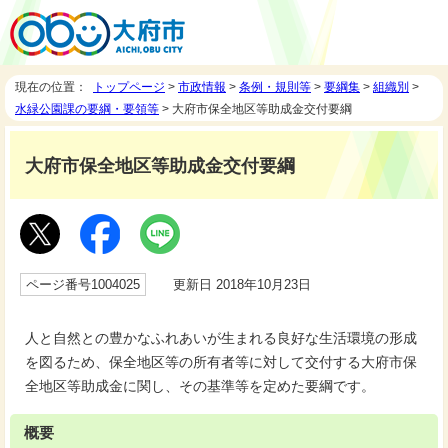
現在の位置：
トップページ
>
市政情報
>
条例・規則等
>
要綱集
>
組織別
>
水緑公園課の要綱・要領等
> 大府市保全地区等助成金交付要綱
大府市保全地区等助成金交付要綱
ページ番号1004025
更新日 2018年10月23日
人と自然との豊かなふれあいが生まれる良好な生活環境の形成
を図るため、保全地区等の所有者等に対して交付する大府市保
全地区等助成金に関し、その基準等を定めた要綱です。
概要