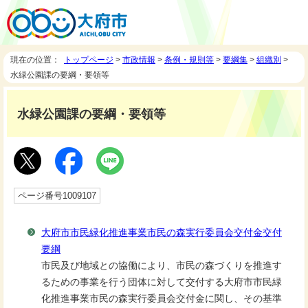
現在の位置：
トップページ
>
市政情報
>
条例・規則等
>
要綱集
>
組織別
>
水緑公園課の要綱・要領等
水緑公園課の要綱・要領等
ページ番号1009107
大府市市民緑化推進事業市民の森実行委員会交付金交付
要綱
市民及び地域との協働により、市民の森づくりを推進す
るための事業を行う団体に対して交付する大府市市民緑
化推進事業市民の森実行委員会交付金に関し、その基準