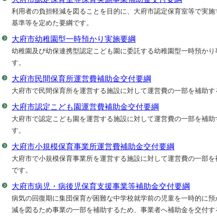
利用者の負担軽減を図ることを目的に、大府市認定保育室等で実施
基準等を定めた要綱です。
大府市幼稚園型一時預かり実施要綱
幼稚園及び幼保連携型認定こども園に委託する幼稚園型一時預かり
す。
大府市民間保育所運営費補助金交付要綱
大府市で民間保育所を運営する施設に対して運営費の一部を補助す
大府市認定こども園運営費補助金交付要綱
大府市で認定こども園を運営する施設に対して運営費の一部を補助
す。
大府市小規模保育事業所運営費補助金交付要綱
大府市で小規模保育事業所を運営する施設に対して運営費の一部を
です。
大府市病児・病後児保育支援事業等補助金交付要綱
病気の回復期に集団保育が困難な中学校就学前の児童を一時的に預
減を図るため事業の一部を補助するため、事業者へ補助金を交付す