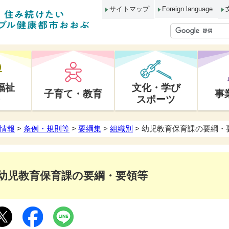
サイトマップ
Foreign language
福祉
文化・学び
子育て・教育
事
スポーツ
情報
>
条例・規則等
>
要綱集
>
組織別
> 幼児教育保育課の要綱・
幼児教育保育課の要綱・要領等