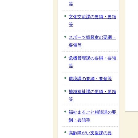
等
文化交流課の要綱・要領
等
スポーツ振興室の要綱・
要領等
危機管理課の要綱・要領
等
環境課の要綱・要領等
地域福祉課の要綱・要領
等
福祉まるごと相談課の要
綱・要領等
高齢障がい支援課の要