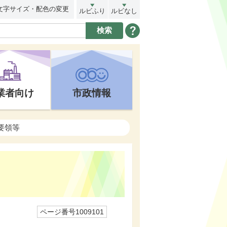
文字サイズ・配色の変更
ルビふり
ルビなし
業者向け
市政情報
要領等
ページ番号1009101