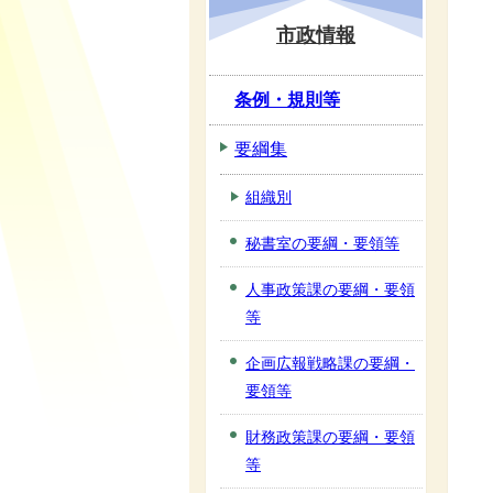
市政情報
条例・規則等
要綱集
組織別
秘書室の要綱・要領等
人事政策課の要綱・要領
等
企画広報戦略課の要綱・
要領等
財務政策課の要綱・要領
等