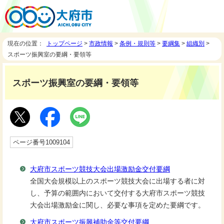
現在の位置：
トップページ
>
市政情報
>
条例・規則等
>
要綱集
>
組織別
>
スポーツ振興室の要綱・要領等
スポーツ振興室の要綱・要領等
ページ番号1009104
大府市スポーツ競技大会出場激励金交付要綱
全国大会規模以上のスポーツ競技大会に出場する者に対
し、予算の範囲内において交付する大府市スポーツ競技
大会出場激励金に関し、必要な事項を定めた要綱です。
大府市スポーツ振興補助金等交付要綱