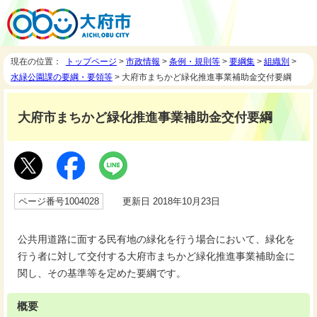
現在の位置：
トップページ
>
市政情報
>
条例・規則等
>
要綱集
>
組織別
>
水緑公園課の要綱・要領等
> 大府市まちかど緑化推進事業補助金交付要綱
大府市まちかど緑化推進事業補助金交付要綱
ページ番号1004028
更新日 2018年10月23日
公共用道路に面する民有地の緑化を行う場合において、緑化を
行う者に対して交付する大府市まちかど緑化推進事業補助金に
関し、その基準等を定めた要綱です。
概要