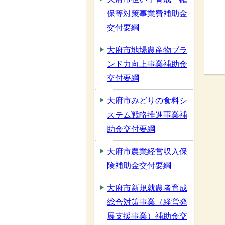
保等対策事業費補助金
交付要綱
大府市地場農産物ブラ
ンド力向上事業補助金
交付要綱
大府市みどりの食料シ
ステム戦略推進事業補
助金交付要綱
大府市農業経営収入保
険補助金交付要綱
大府市新規就農者育成
総合対策事業（経営発
展支援事業）補助金交