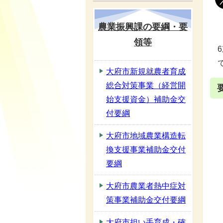
農業振興課の要綱・要
領等
大府市新規就農者育成
総合対策事業（経営開
始支援資金）補助金交
付要綱
大府市地域農業構造転
換支援事業補助金交付
要綱
大府市農業者熱中症対
策事業補助金交付要綱
大府市担い手育成・確