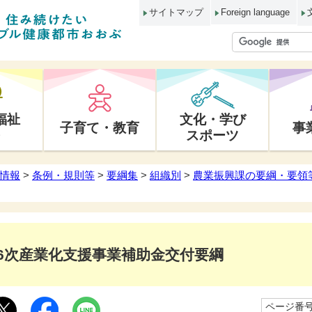
サイトマップ
Foreign language
福祉
文化・学び
子育て・教育
事
スポーツ
情報
>
条例・規則等
>
要綱集
>
組織別
>
農業振興課の要綱・要領
6次産業化支援事業補助金交付要綱
ページ番号1