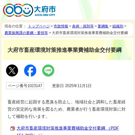
現在の位置：
トップページ
>
市政情報
>
条例・規則等
>
要綱集
>
組織別
>
農業振興課の要綱・要領等
> 大府市畜産環境対策推進事業費補助金交付要綱
大府市畜産環境対策推進事業費補助金交付要綱
ページ番号1023147
更新日 2025年11月1日
畜産経営に起因する悪臭を防止し、地域社会と調和した畜産経
営の安定的な発展を図るため、農業者が行う畜産環境対策に対
して補助を行います。
大府市畜産環境対策推進事業費補助金交付要綱 （PDF