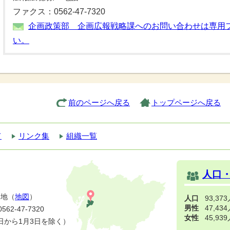
ファクス：0562-47-7320
企画政策部 企画広報戦略課へのお問い合わせは専用
い。
前のページへ戻る
トップページへ戻る
て
リンク集
組織一覧
人口
番地（
地図
）
人口
93,37
男性
47,43
2-47-7320
女性
45,93
日から1月3日を除く）