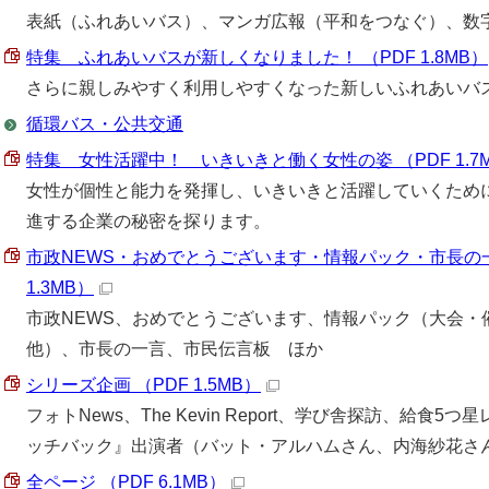
表紙（ふれあいバス）、マンガ広報（平和をつなぐ）、数
特集 ふれあいバスが新しくなりました！ （PDF 1.8MB）
さらに親しみやすく利用しやすくなった新しいふれあいバ
循環バス・公共交通
特集 女性活躍中！ いきいきと働く女性の姿 （PDF 1.7
女性が個性と能力を発揮し、いきいきと活躍していくため
進する企業の秘密を探ります。
市政NEWS・おめでとうございます・情報パック・市長の一
1.3MB）
市政NEWS、おめでとうございます、情報パック（大会・
他）、市長の一言、市民伝言板 ほか
シリーズ企画 （PDF 1.5MB）
フォトNews、The Kevin Report、学び舎探訪、給食
ッチバック』出演者（バット・アルハムさん、内海紗花さ
全ページ （PDF 6.1MB）