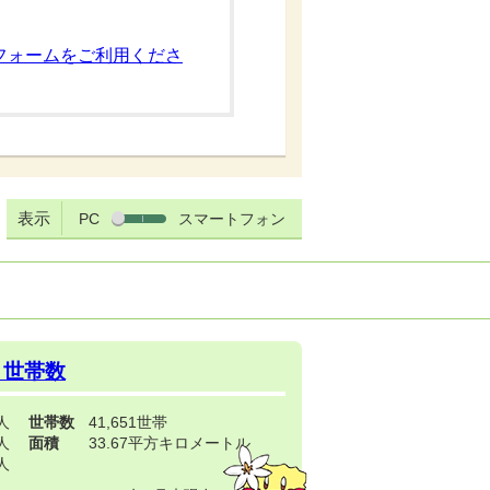
フォームをご利用くださ
表示
PC
スマートフォン
・世帯数
3人
世帯数
41,651世帯
4人
面積
33.67平方キロメートル
9人