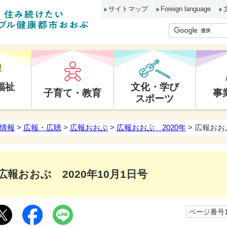
サイトマップ
Foreign language
福祉
文化・学び
子育て・教育
事
スポーツ
情報
>
広報・広聴
>
広報おおぶ
>
広報おおぶ 2020年
> 広報おお
広報おおぶ 2020年10月1日号
ページ番号10