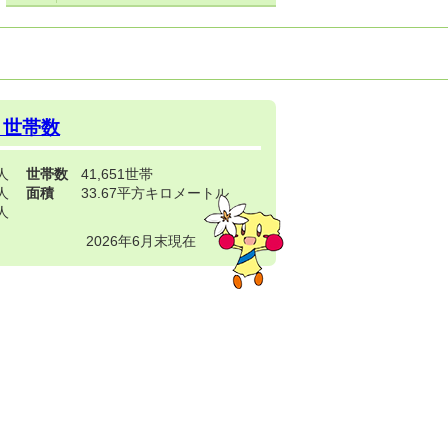
・世帯数
3人
世帯数
41,651世帯
4人
面積
33.67平方キロメートル
9人
2026年6月末現在