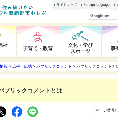
サイトマップ
Foreign language
福祉
文化・学び
子育て・教育
事
スポーツ
情報
>
広報・広聴
>
パブリックコメント
> パブリックコメントと
パブリックコメントとは
ページ番号10