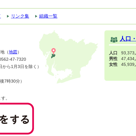
て
リンク集
組織一覧
人口
番地（
地図
）
人口
93,37
男性
47,43
2-47-7320
女性
45,93
日から1月3日を除く）
後7時30分）
ます。